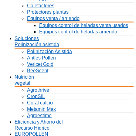
Calefactores
Protectores plantas
Equipos venta / arriendo
Equipos control de heladas venta usados
Equipos control de heladas arriendo
Soluciones
Polinización asistida
Polinización Asistida
Antles Pollen
Vericet Gold
BeeScent
Nutrición
vegetal
Agrothrive
CropSIL
Coral calcio
Metamin Max
Agroestime
Eficiencia y Ahorro del
Recurso Hídrico
EUROPOLLEN