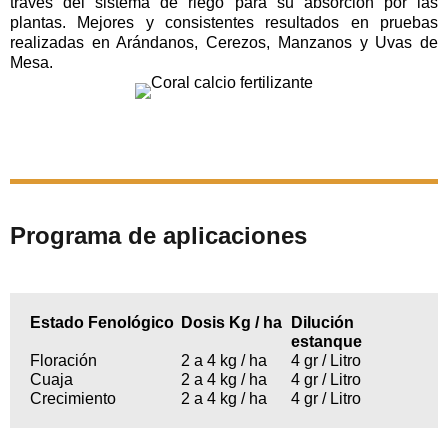
través del sistema de riego para su absorción por las
plantas. Mejores y consistentes resultados en pruebas
realizadas en Arándanos, Cerezos, Manzanos y Uvas de
Mesa.
Programa de aplicaciones
Estado Fenológico
Dosis Kg / ha
Dilución
estanque
Floración
2 a 4 kg / ha
4 gr / Litro
Cuaja
2 a 4 kg / ha
4 gr / Litro
Crecimiento
2 a 4 kg / ha
4 gr / Litro