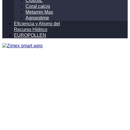
CropSIL
Coral calcio
Metamin Max
Agroestime
Eficiencia y Ahorro del
Recurso Hídrico
EUROPOLLEN