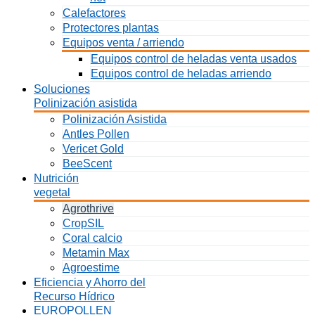
Calefactores
Protectores plantas
Equipos venta / arriendo
Equipos control de heladas venta usados
Equipos control de heladas arriendo
Soluciones
Polinización asistida
Polinización Asistida
Antles Pollen
Vericet Gold
BeeScent
Nutrición
vegetal
Agrothrive
CropSIL
Coral calcio
Metamin Max
Agroestime
Eficiencia y Ahorro del
Recurso Hídrico
EUROPOLLEN