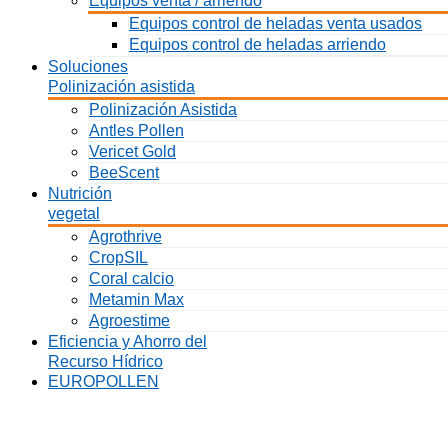
Equipos venta / arriendo
Equipos control de heladas venta usados
Equipos control de heladas arriendo
Soluciones
Polinización asistida
Polinización Asistida
Antles Pollen
Vericet Gold
BeeScent
Nutrición
vegetal
Agrothrive
CropSIL
Coral calcio
Metamin Max
Agroestime
Eficiencia y Ahorro del
Recurso Hídrico
EUROPOLLEN