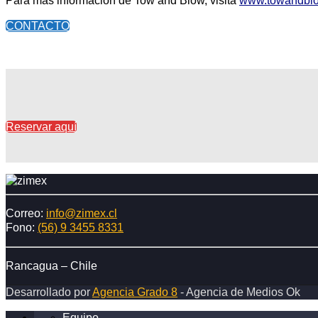
Para más información de Tow and Blow, visita
www.towandblo
CONTACTO
Reservar aquí
Correo:
info@zimex.cl
Fono:
(56) 9 3455 8331
Rancagua – Chile
Desarrollado por
Agencia Grado 8
- Agencia de Medios Ok
Equipo