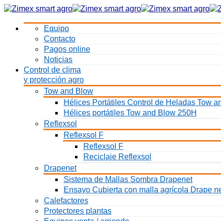
Equipo
Contacto
Pagos online
Noticias
Control de clima
y protección agro
Tow and Blow
Hélices Portátiles Control de Heladas Tow
Hélices portátiles Tow and Blow 250H
Reflexsol
Reflexsol F
Reflexsol F
Reciclaje Reflexsol
Drapenet
Sistema de Mallas Sombra Drapenet
Ensayo Cubierta con malla agrícola Drape n
Calefactores
Protectores plantas