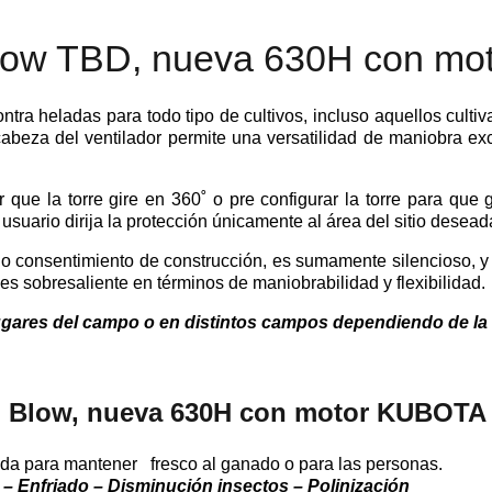
 Blow TBD, nueva 630H con m
ntra heladas para todo tipo de cultivos, incluso aquellos cultiva
cabeza del ventilador permite una versatilidad de maniobra ex
ue la torre gire en 360˚ o pre configurar la torre para que 
suario dirija la protección únicamente al área del sitio deseada
o consentimiento de construcción, es sumamente silencioso, y
w es sobresaliente en términos de maniobrabilidad y flexibilidad.
s lugares del campo o en distintos campos dependiendo de l
nd Blow, nueva 630H con motor KUBOTA
da para mantener fresco al ganado o para las personas.
 – Enfriado – Disminución insectos – Polinización