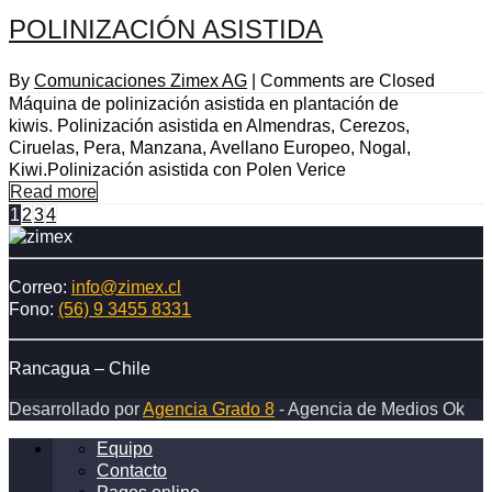
POLINIZACIÓN ASISTIDA
By
Comunicaciones Zimex AG
|
Comments are Closed
Máquina de polinización asistida en plantación de
kiwis. Polinización asistida en Almendras, Cerezos,
Ciruelas, Pera, Manzana, Avellano Europeo, Nogal,
Kiwi.Polinización asistida con Polen Verice
Read more
1
2
3
4
Correo:
info@zimex.cl
Fono:
(56) 9 3455 8331
Rancagua – Chile
Desarrollado por
Agencia Grado 8
- Agencia de Medios Ok
Equipo
Contacto