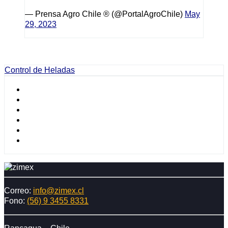
— Prensa Agro Chile ® (@PortalAgroChile)
May
29, 2023
Control de Heladas
Correo:
info@zimex.cl
Fono:
(56) 9 3455 8331