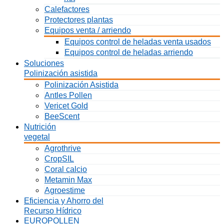
Calefactores
Protectores plantas
Equipos venta / arriendo
Equipos control de heladas venta usados
Equipos control de heladas arriendo
Soluciones
Polinización asistida
Polinización Asistida
Antles Pollen
Vericet Gold
BeeScent
Nutrición
vegetal
Agrothrive
CropSIL
Coral calcio
Metamin Max
Agroestime
Eficiencia y Ahorro del
Recurso Hídrico
EUROPOLLEN