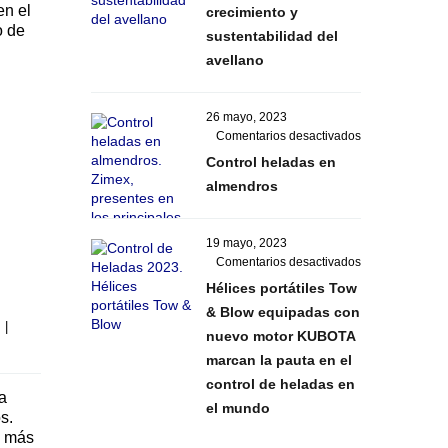
en el
crecimiento y
de
o de
Zimex
sustentabilidad del
para
avellano
el
crecimiento
y
26 mayo, 2023
sustentabilidad
en
Comentarios desactivados
del
Control
Control heladas en
avellano
heladas
almendros
en
almendros
19 mayo, 2023
en
Comentarios desactivados
Hélices
Hélices portátiles Tow
portátiles
& Blow equipadas con
Tow
 
|
nuevo motor KUBOTA
&
Blow
marcan la pauta en el
equipadas
control de heladas en
con
a
el mundo
nuevo
os.
motor
a más