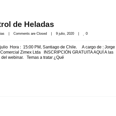
trol de Heladas
0
ias
|
Comments are Closed
|
9 julio, 2020    
|
julio Hora : 15:00 PM, Santiago de Chile. A cargo de : Jorge
co Comercial Zimex Ltda INSCRIPCIÓN GRATUITA AQUÍ A las
ink del webinar. Temas a tratar ¿Qué