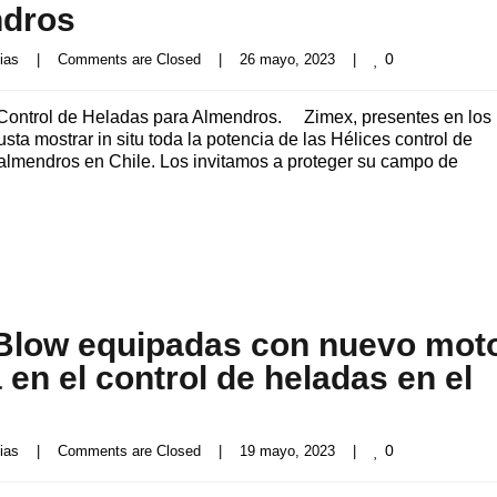
ndros
0
ias
|
Comments are Closed
|
26 mayo, 2023    
|
 Control de Heladas para Almendros. Zimex, presentes en los
a mostrar in situ toda la potencia de las Hélices control de
almendros en Chile. Los invitamos a proteger su campo de
& Blow equipadas con nuevo mot
n el control de heladas en el
0
ias
|
Comments are Closed
|
19 mayo, 2023    
|