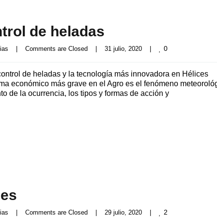
trol de heladas
0
ias
|
Comments are Closed
|
31 julio, 2020    
|
control de heladas y la tecnología más innovadora en Hélices
blema económico más grave en el Agro es el fenómeno meteoroló
o de la ocurrencia, los tipos y formas de acción y
les
2
ias
|
Comments are Closed
|
29 julio, 2020    
|