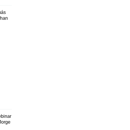
más
 han
ebinar
Jorge