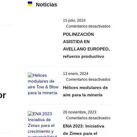
Noticias
15 julio, 2024
en
Comentarios desactivados
POLINIZACIÓN
POLINIZACIÓN
ASISTIDA
ASISTIDA EN
EN
AVELLANO EUROPEO,
AVELLANO
EUROPEO,
refuerzo productivo
refuerzo
productivo
13 enero, 2024
en
Comentarios desactivados
Hélices
Hélices modulares de
modulares
or
aire para la minería
de
aire
para
26 noviembre, 2023
la
en
Comentarios desactivados
minería
ENA
ENA 2023: Iniciativa
2023:
de Zimex para el
Iniciativa