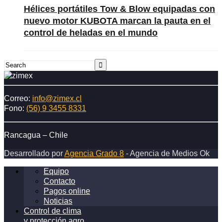
portátiles
Hélices portátiles Tow & Blow equipadas con
Tow
nuevo motor KUBOTA marcan la pauta en el
&
control de heladas en el mundo
Blow
equipadas
con
nuevo
motor
KUBOTA
marcan
Correo:
info@zimex.cl
la
Fono:
(56) 9 3455 8331
pauta
en
el
Rancagua – Chile
control
Desarrollado por
Agencia Grado 8
- Agencia de Medios Ok
de
heladas
Equipo
en
Contacto
el
Pagos online
mundo
Noticias
Control de clima
y protección agro