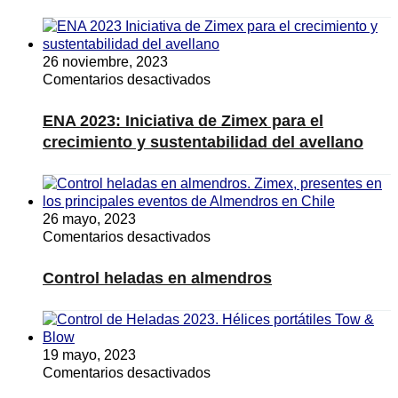
aire
para
la
26 noviembre, 2023
minería
en
Comentarios desactivados
ENA
2023:
ENA 2023: Iniciativa de Zimex para el
Iniciativa
crecimiento y sustentabilidad del avellano
de
Zimex
para
el
26 mayo, 2023
crecimiento
en
Comentarios desactivados
y
Control
sustentabilidad
heladas
del
Control heladas en almendros
en
avellano
almendros
19 mayo, 2023
en
Comentarios desactivados
Hélices