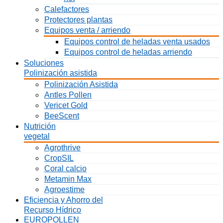
Calefactores
Protectores plantas
Equipos venta / arriendo
Equipos control de heladas venta usados
Equipos control de heladas arriendo
Soluciones
Polinización asistida
Polinización Asistida
Antles Pollen
Vericet Gold
BeeScent
Nutrición
vegetal
Agrothrive
CropSIL
Coral calcio
Metamin Max
Agroestime
Eficiencia y Ahorro del
Recurso Hídrico
EUROPOLLEN