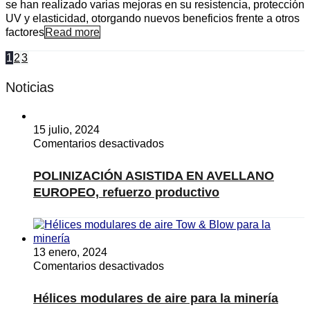
se han realizado varias mejoras en su resistencia, protección
UV y elasticidad, otorgando nuevos beneficios frente a otros
factores
Read more
1
2
3
Noticias
15 julio, 2024
en
Comentarios desactivados
POLINIZACIÓN
ASISTIDA
POLINIZACIÓN ASISTIDA EN AVELLANO
EN
EUROPEO, refuerzo productivo
AVELLANO
EUROPEO,
refuerzo
productivo
13 enero, 2024
en
Comentarios desactivados
Hélices
modulares
Hélices modulares de aire para la minería
de