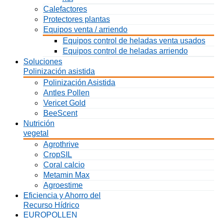
Calefactores
Protectores plantas
Equipos venta / arriendo
Equipos control de heladas venta usados
Equipos control de heladas arriendo
Soluciones
Polinización asistida
Polinización Asistida
Antles Pollen
Vericet Gold
BeeScent
Nutrición
vegetal
Agrothrive
CropSIL
Coral calcio
Metamin Max
Agroestime
Eficiencia y Ahorro del
Recurso Hídrico
EUROPOLLEN