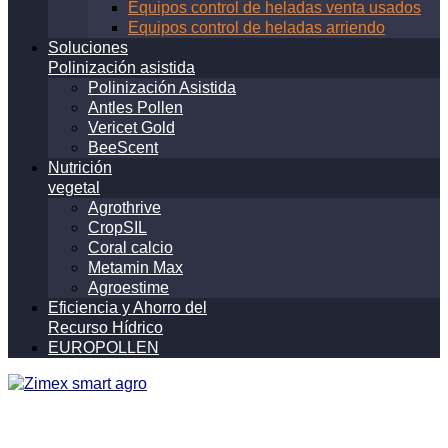
Equipos control de heladas venta usados
Equipos control de heladas arriendo
Soluciones
Polinización asistida
Polinización Asistida
Antles Pollen
Vericet Gold
BeeScent
Nutrición
vegetal
Agrothrive
CropSIL
Coral calcio
Metamin Max
Agroestime
Eficiencia y Ahorro del
Recurso Hídrico
EUROPOLLEN