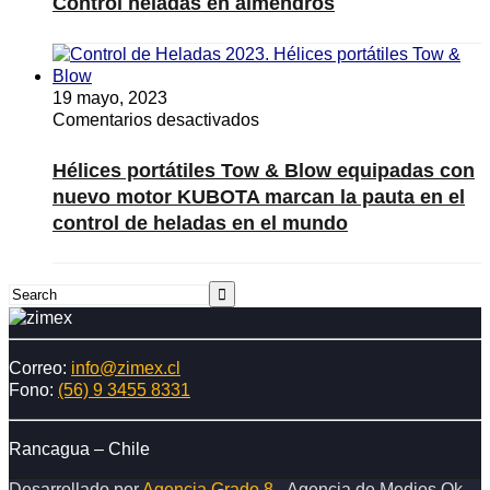
Control heladas en almendros
en
avellano
almendros
19 mayo, 2023
en
Comentarios desactivados
Hélices
portátiles
Hélices portátiles Tow & Blow equipadas con
Tow
nuevo motor KUBOTA marcan la pauta en el
&
control de heladas en el mundo
Blow
equipadas
con
nuevo
motor
KUBOTA
marcan
Correo:
info@zimex.cl
la
Fono:
(56) 9 3455 8331
pauta
en
el
Rancagua – Chile
control
Desarrollado por
Agencia Grado 8
- Agencia de Medios Ok