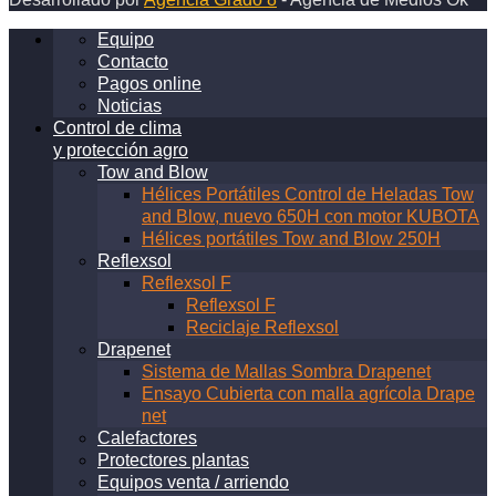
de
heladas
Equipo
en
Contacto
el
Pagos online
mundo
Noticias
Control de clima
y protección agro
Tow and Blow
Hélices Portátiles Control de Heladas Tow
and Blow, nuevo 650H con motor KUBOTA
Hélices portátiles Tow and Blow 250H
Reflexsol
Reflexsol F
Reflexsol F
Reciclaje Reflexsol
Drapenet
Sistema de Mallas Sombra Drapenet
Ensayo Cubierta con malla agrícola Drape
net
Calefactores
Protectores plantas
Equipos venta / arriendo