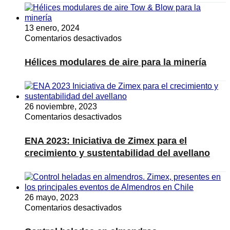
refuerzo
productivo
13 enero, 2024
en
Comentarios desactivados
Hélices
modulares
Hélices modulares de aire para la minería
de
aire
para
la
26 noviembre, 2023
minería
en
Comentarios desactivados
ENA
2023:
ENA 2023: Iniciativa de Zimex para el
Iniciativa
crecimiento y sustentabilidad del avellano
de
Zimex
para
el
26 mayo, 2023
crecimiento
en
Comentarios desactivados
y
Control
sustentabilidad
heladas
del