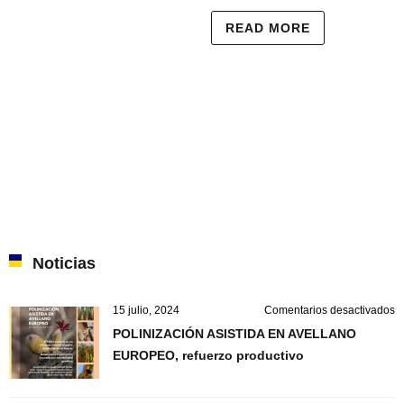
READ MORE
Noticias
e
15 julio, 2024
Comentarios desactivados
P
POLINIZACIÓN ASISTIDA EN AVELLANO
A
EUROPEO, refuerzo productivo
E
A
E