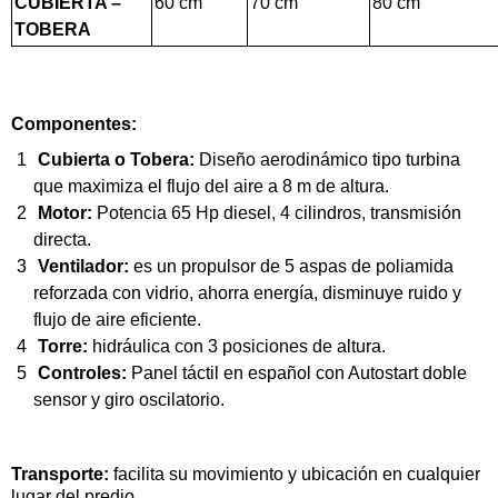
CUBIERTA –
60 cm
70 cm
80 cm
TOBERA
Componentes:
Cubierta o Tobera:
Diseño aerodinámico tipo turbina
que maximiza el flujo del aire a 8 m de altura.
Motor:
Potencia 65 Hp diesel, 4 cilindros, transmisión
directa.
Ventilador:
es un propulsor de 5 aspas de poliamida
reforzada con vidrio, ahorra energía, disminuye ruido y
flujo de aire eficiente.
Torre:
hidráulica con 3 posiciones de altura.
Controles:
Panel táctil en español con Autostart doble
sensor y giro oscilatorio.
Transporte:
facilita su movimiento y ubicación en cualquier
lugar del predio