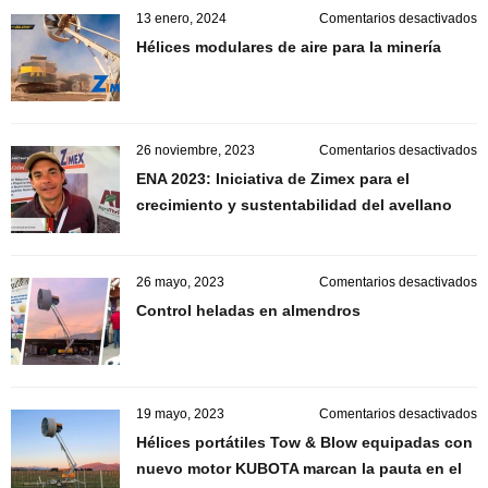
r
e
13 enero, 2024
Comentarios desactivados
p
H
Hélices modulares de aire para la minería
m
d
ai
p
la
e
26 noviembre, 2023
Comentarios desactivados
m
E
ENA 2023: Iniciativa de Zimex para el
2
crecimiento y sustentabilidad del avellano
In
d
Z
p
e
26 mayo, 2023
Comentarios desactivados
el
C
Control heladas en almendros
c
h
y
e
s
a
d
a
e
19 mayo, 2023
Comentarios desactivados
H
Hélices portátiles Tow & Blow equipadas con
po
nuevo motor KUBOTA marcan la pauta en el
T