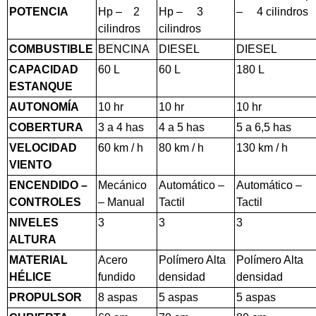
POTENCIA
Hp – 2
Hp – 3
– 4 cilindros
cilindros
cilindros
COMBUSTIBLE
BENCINA
DIESEL
DIESEL
CAPACIDAD
60 L
60 L
180 L
ESTANQUE
AUTONOMÍA
10 hr
10 hr
10 hr
COBERTURA
3 a 4 has
4 a 5 has
5 a 6,5 has
VELOCIDAD
60 km / h
80 km / h
130 km / h
VIENTO
ENCENDIDO –
Mecánico
Automático –
Automático –
CONTROLES
– Manual
Tactil
Tactil
NIVELES
3
3
3
ALTURA
MATERIAL
Acero
Polímero Alta
Polímero Alta
HÉLICE
fundido
densidad
densidad
PROPULSOR
8 aspas
5 aspas
5 aspas