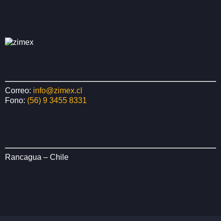
h
e
el
m
Correo:
info@zimex.cl
Fono:
(56) 9 3455 8331
Rancagua – Chile