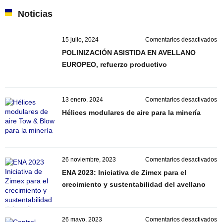
Noticias
e
15 julio, 2024
Comentarios desactivados
P
POLINIZACIÓN ASISTIDA EN AVELLANO
A
EUROPEO, refuerzo productivo
E
A
E
r
e
13 enero, 2024
Comentarios desactivados
p
H
Hélices modulares de aire para la minería
m
d
ai
p
la
e
26 noviembre, 2023
Comentarios desactivados
m
E
ENA 2023: Iniciativa de Zimex para el
2
crecimiento y sustentabilidad del avellano
In
d
Z
p
e
26 mayo, 2023
Comentarios desactivados