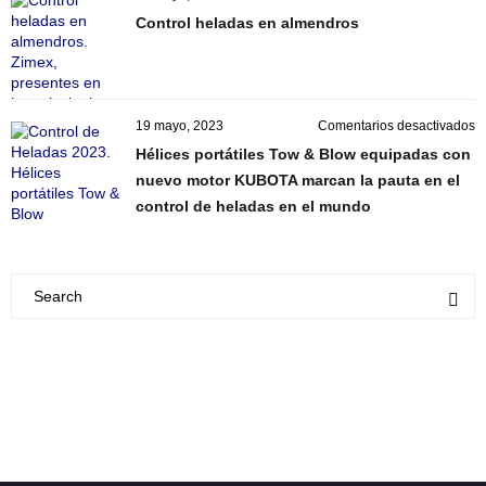
el
C
Control heladas en almendros
c
h
y
e
s
a
d
a
e
19 mayo, 2023
Comentarios desactivados
H
Hélices portátiles Tow & Blow equipadas con
po
nuevo motor KUBOTA marcan la pauta en el
T
control de heladas en el mundo
&
B
e
c
n
m
K
m
la
p
e
el
co
d