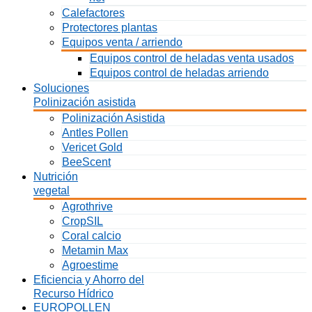
Calefactores
Protectores plantas
Equipos venta / arriendo
Equipos control de heladas venta usados
Equipos control de heladas arriendo
Soluciones
Polinización asistida
Polinización Asistida
Antles Pollen
Vericet Gold
BeeScent
Nutrición
vegetal
Agrothrive
CropSIL
Coral calcio
Metamin Max
Agroestime
Eficiencia y Ahorro del
Recurso Hídrico
EUROPOLLEN