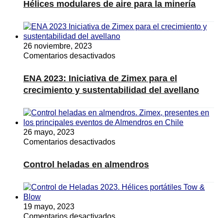
modulares
Hélices modulares de aire para la minería
de
aire
para
la
26 noviembre, 2023
minería
en
Comentarios desactivados
ENA
2023:
ENA 2023: Iniciativa de Zimex para el
Iniciativa
crecimiento y sustentabilidad del avellano
de
Zimex
para
el
26 mayo, 2023
crecimiento
en
Comentarios desactivados
y
Control
sustentabilidad
heladas
del
Control heladas en almendros
en
avellano
almendros
19 mayo, 2023
en
Comentarios desactivados