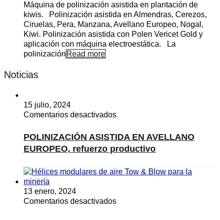
Máquina de polinización asistida en plantación de
kiwis. Polinización asistida en Almendras, Cerezos,
Ciruelas, Pera, Manzana, Avellano Europeo, Nogal,
Kiwi. Polinización asistida con Polen Vericet Gold y
aplicación con máquina electroestática. La
polinización
Read more
Noticias
15 julio, 2024
en
Comentarios desactivados
POLINIZACIÓN
ASISTIDA
POLINIZACIÓN ASISTIDA EN AVELLANO
EN
EUROPEO, refuerzo productivo
AVELLANO
EUROPEO,
refuerzo
productivo
13 enero, 2024
en
Comentarios desactivados
Hélices