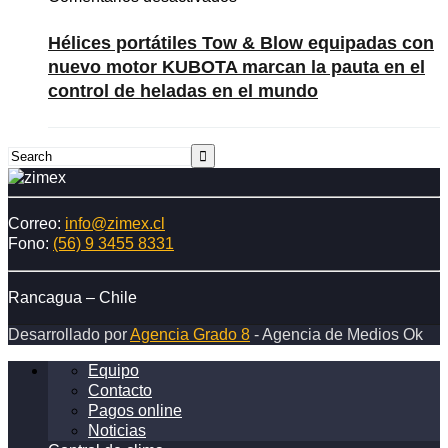
Hélices
portátiles
Hélices portátiles Tow & Blow equipadas con
Tow
nuevo motor KUBOTA marcan la pauta en el
&
control de heladas en el mundo
Blow
equipadas
con
nuevo
motor
KUBOTA
marcan
Correo:
info@zimex.cl
la
Fono:
(56) 9 3455 8331
pauta
en
el
Rancagua – Chile
control
Desarrollado por
Agencia Grado 8
- Agencia de Medios Ok
de
heladas
Equipo
en
Contacto
el
Pagos online
mundo
Noticias