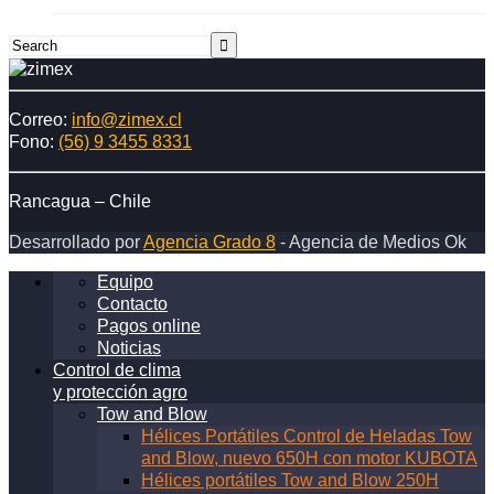
equipadas
con
nuevo
motor
KUBOTA
marcan
Correo:
info@zimex.cl
la
Fono:
(56) 9 3455 8331
pauta
en
el
Rancagua – Chile
control
Desarrollado por
Agencia Grado 8
- Agencia de Medios Ok
de
heladas
Equipo
en
Contacto
el
Pagos online
mundo
Noticias
Control de clima
y protección agro
Tow and Blow
Hélices Portátiles Control de Heladas Tow
and Blow, nuevo 650H con motor KUBOTA
Hélices portátiles Tow and Blow 250H