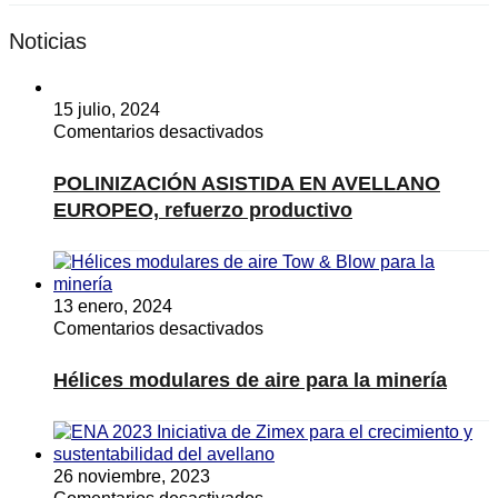
Noticias
15 julio, 2024
en
Comentarios desactivados
POLINIZACIÓN
ASISTIDA
POLINIZACIÓN ASISTIDA EN AVELLANO
EN
EUROPEO, refuerzo productivo
AVELLANO
EUROPEO,
refuerzo
productivo
13 enero, 2024
en
Comentarios desactivados
Hélices
modulares
Hélices modulares de aire para la minería
de
aire
para
la
26 noviembre, 2023
minería
en