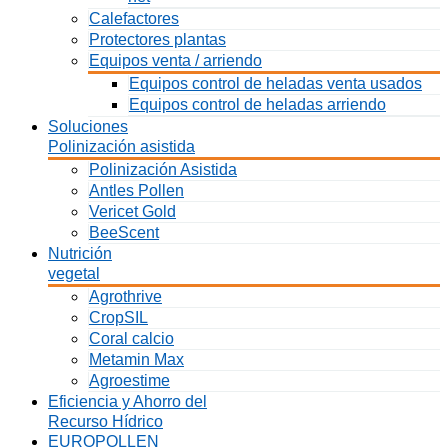
Calefactores
Protectores plantas
Equipos venta / arriendo
Equipos control de heladas venta usados
Equipos control de heladas arriendo
Soluciones
Polinización asistida
Polinización Asistida
Antles Pollen
Vericet Gold
BeeScent
Nutrición
vegetal
Agrothrive
CropSIL
Coral calcio
Metamin Max
Agroestime
Eficiencia y Ahorro del
Recurso Hídrico
EUROPOLLEN