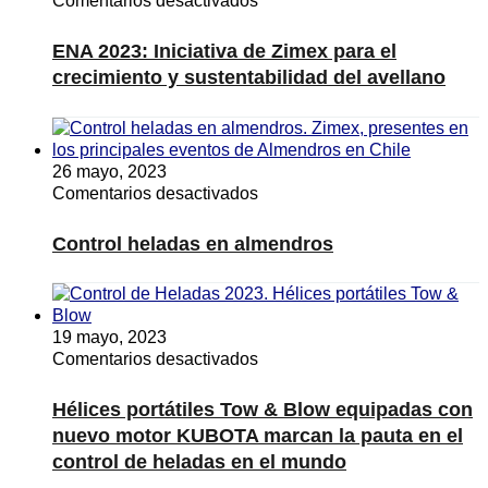
Comentarios desactivados
ENA
2023:
ENA 2023: Iniciativa de Zimex para el
Iniciativa
crecimiento y sustentabilidad del avellano
de
Zimex
para
el
26 mayo, 2023
crecimiento
en
Comentarios desactivados
y
Control
sustentabilidad
heladas
del
Control heladas en almendros
en
avellano
almendros
19 mayo, 2023
en
Comentarios desactivados
Hélices
portátiles
Hélices portátiles Tow & Blow equipadas con
Tow
nuevo motor KUBOTA marcan la pauta en el
&
control de heladas en el mundo
Blow