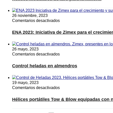
de
aire
para
26 noviembre, 2023
la
en
Comentarios desactivados
minería
ENA
2023:
ENA 2023: Iniciativa de Zimex para el crecimie
Iniciativa
de
Zimex
26 mayo, 2023
para
en
Comentarios desactivados
el
Control
crecimiento
heladas
Control heladas en almendros
y
en
sustentabilidad
almendros
del
avellano
19 mayo, 2023
en
Comentarios desactivados
Hélices
portátiles
Hélices portátiles Tow & Blow equipadas con 
Tow
&
Blow