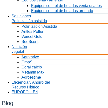
Equipos venta / arriendo
Equipos control de heladas venta usados
Equipos control de heladas arriendo
Soluciones
Polinización asistida
Polinización Asistida
Antles Pollen
Vericet Gold
BeeScent
Nutrición
vegetal
Agrothrive
CropSIL
Coral calcio
Metamin Max
Agroestime
Eficiencia y Ahorro del
Recurso Hídrico
EUROPOLLEN
Blog