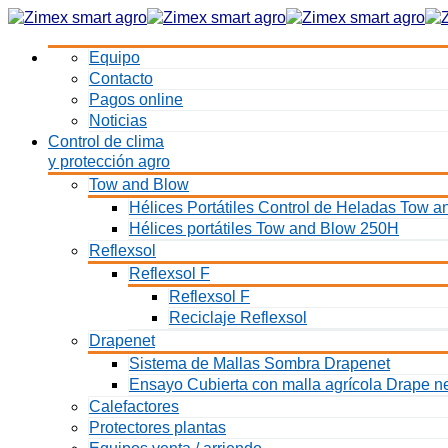
Equipo
Contacto
Pagos online
Noticias
Control de clima
y protección agro
Tow and Blow
Hélices Portátiles Control de Heladas Tow
Hélices portátiles Tow and Blow 250H
Reflexsol
Reflexsol F
Reflexsol F
Reciclaje Reflexsol
Drapenet
Sistema de Mallas Sombra Drapenet
Ensayo Cubierta con malla agrícola Drape n
Calefactores
Protectores plantas