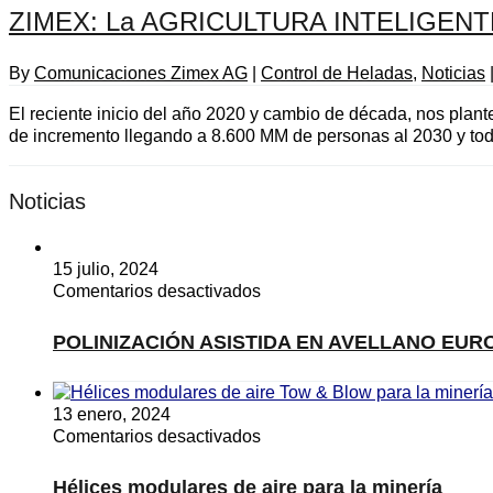
ZIMEX: La AGRICULTURA INTELIGENTE 
By
Comunicaciones Zimex AG
|
Control de Heladas
,
Noticias
El reciente inicio del año 2020 y cambio de década, nos plant
de incremento llegando a 8.600 MM de personas al 2030 y toda
Noticias
15 julio, 2024
en
Comentarios desactivados
POLINIZACIÓN
ASISTIDA
POLINIZACIÓN ASISTIDA EN AVELLANO EUROP
EN
AVELLANO
EUROPEO,
13 enero, 2024
refuerzo
en
Comentarios desactivados
productivo
Hélices
modulares
Hélices modulares de aire para la minería