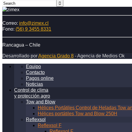
equipadas
con
nuevo
Correo:
info@zimex.cl
motor
Fono:
(56) 9 3455 8331
KUBOTA
marcan
la
Rancagua – Chile
pauta
en
Desarrollado por
Agencia Grado 8
- Agencia de Medios Ok
el
control
Equipo
de
Contacto
heladas
Pagos online
en
Noticias
el
Control de clima
mundo
y protección agro
Tow and Blow
Hélices Portátiles Control de Heladas Tow
Hélices portátiles Tow and Blow 250H
Reflexsol
Reflexsol F
Reflexsol F