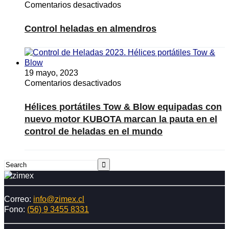
en
Comentarios desactivados
y
Control
sustentabilidad
heladas
del
Control heladas en almendros
en
avellano
almendros
19 mayo, 2023
en
Comentarios desactivados
Hélices
portátiles
Hélices portátiles Tow & Blow equipadas con
Tow
nuevo motor KUBOTA marcan la pauta en el
&
control de heladas en el mundo
Blow
equipadas
con
nuevo
motor
KUBOTA
marcan
Correo:
info@zimex.cl
la
Fono:
(56) 9 3455 8331
pauta
en