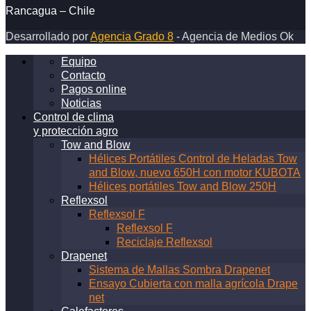
el
Rancagua – Chile
control
Desarrollado por
Agencia Grado 8
- Agencia de Medios Ok
de
heladas
Equipo
en
Contacto
el
Pagos online
mundo
Noticias
Control de clima
y protección agro
Tow and Blow
Hélices Portátiles Control de Heladas Tow
and Blow, nuevo 650H con motor KUBOTA
Hélices portátiles Tow and Blow 250H
Reflexsol
Reflexsol F
Reflexsol F
Reciclaje Reflexsol
Drapenet
Sistema de Mallas Sombra Drapenet
Ensayo Cubierta con malla agrícola Drape
net