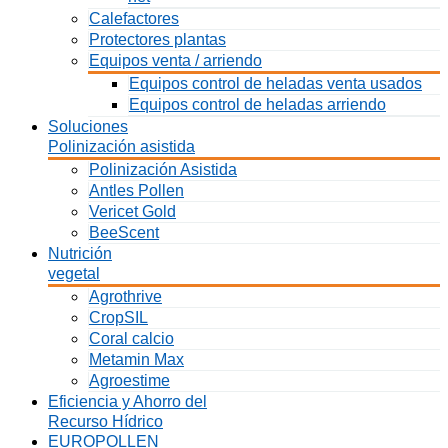
Calefactores
Protectores plantas
Equipos venta / arriendo
Equipos control de heladas venta usados
Equipos control de heladas arriendo
Soluciones
Polinización asistida
Polinización Asistida
Antles Pollen
Vericet Gold
BeeScent
Nutrición
vegetal
Agrothrive
CropSIL
Coral calcio
Metamin Max
Agroestime
Eficiencia y Ahorro del
Recurso Hídrico
EUROPOLLEN