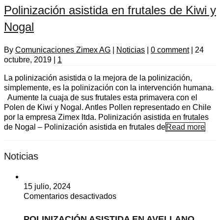
Polinización asistida en frutales de Kiwi y
Nogal
By
Comunicaciones Zimex AG
|
Noticias
|
0 comment
|
24
octubre, 2019
|
1
La polinización asistida o la mejora de la polinización,
simplemente, es la polinización con la intervención humana.
Aumente la cuaja de sus frutales esta primavera con el
Polen de Kiwi y Nogal. Antles Pollen representado en Chile
por la empresa Zimex ltda. Polinización asistida en frutales
de Nogal – Polinización asistida en frutales de
Read more
Noticias
15 julio, 2024
en
Comentarios desactivados
POLINIZACIÓN
ASISTIDA
POLINIZACIÓN ASISTIDA EN AVELLANO