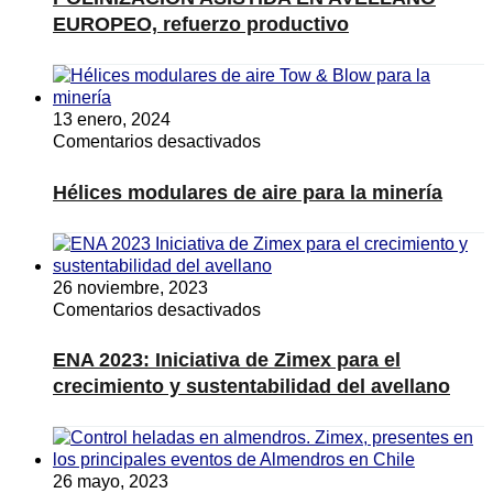
EN
EUROPEO, refuerzo productivo
AVELLANO
EUROPEO,
refuerzo
productivo
13 enero, 2024
en
Comentarios desactivados
Hélices
modulares
Hélices modulares de aire para la minería
de
aire
para
la
26 noviembre, 2023
minería
en
Comentarios desactivados
ENA
2023:
ENA 2023: Iniciativa de Zimex para el
Iniciativa
crecimiento y sustentabilidad del avellano
de
Zimex
para
el
26 mayo, 2023
crecimiento