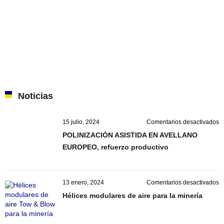
Noticias
e
15 julio, 2024
Comentarios desactivados
P
POLINIZACIÓN ASISTIDA EN AVELLANO
A
EUROPEO, refuerzo productivo
E
A
E
r
e
13 enero, 2024
Comentarios desactivados
p
H
Hélices modulares de aire para la minería
m
d
ai