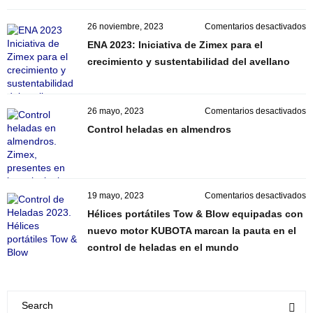
p
la
e
26 noviembre, 2023
Comentarios desactivados
m
E
ENA 2023: Iniciativa de Zimex para el
2
crecimiento y sustentabilidad del avellano
In
d
Z
p
e
26 mayo, 2023
Comentarios desactivados
el
C
Control heladas en almendros
c
h
y
e
s
a
d
a
e
19 mayo, 2023
Comentarios desactivados
H
Hélices portátiles Tow & Blow equipadas con
po
nuevo motor KUBOTA marcan la pauta en el
T
control de heladas en el mundo
&
B
e
c
n